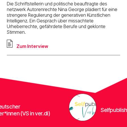
Die Schriftstellerin und politische beauftragte des
netzwerk Autorenrechte Nina George plädiert für eine
strengere Regulierung der generativen Künstlichen
Intelligenz. Ein Gespräch über missachtete
Urheberrechte, gefährdete Berufe und geklonte
Stimmen.
Zum Interview
scher
Selfpublisher
innen (VS in ver.di)