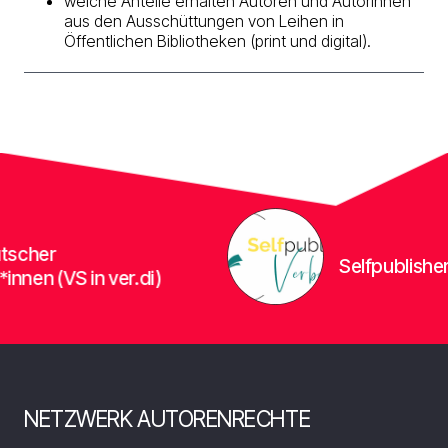
welche Anteile erhalten Autoren und Autorinnen
aus den Ausschüttungen von Leihen in
Öffentlichen Bibliotheken (print und digital).
her
Selfpublisher-Ve
en (VS in ver.di)
NETZWERK AUTORENRECHTE