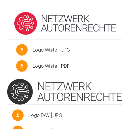
Logo White | JPG
download
Logo White | PDF
download
Logo B/W | JPG
download