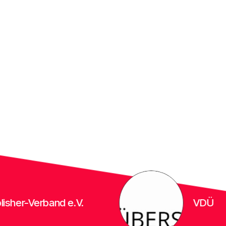
erband e.V.
VDÜ