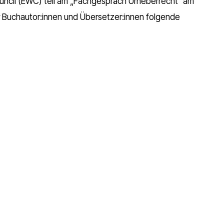
uncil (EWC) teil am „Fachgespräch Urheberrecht“ am
 Buchautor:innen und Übersetzer:innen folgende