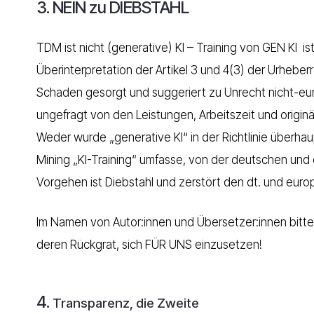
3. NEIN zu DIEBSTAHL
TDM ist nicht (generative) KI –
Training von GEN KI is
Überinterpretation der Artikel 3 und 4(3) der Urheberr
Schaden gesorgt und suggeriert zu Unrecht nicht-euro
ungefragt von den Leistungen, Arbeitszeit und origi
Weder wurde „generative KI“ in der Richtlinie überh
Mining „KI-Training“ umfasse, von der deutschen un
Vorgehen ist Diebstahl und zerstört den dt. und euro
Im Namen von Autor:innen und Übersetzer:innen bitten
deren Rückgrat, sich FÜR UNS einzusetzen!
4.
Transparenz, die Zweite